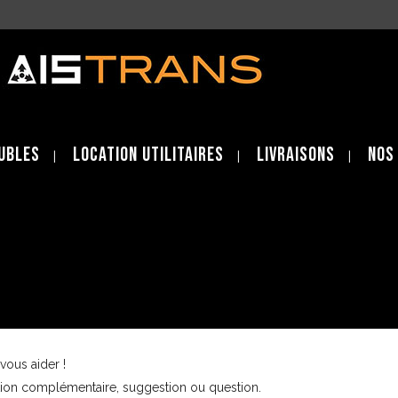
ubles
location Utilitaires
Livraisons
Nos
ous aider !
ation complémentaire, suggestion ou question.