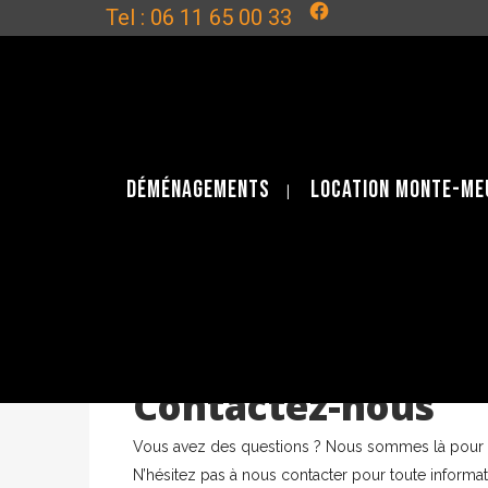
Facebook
Tel :
06 11 65 00 33
Déménagements
Location monte-me
Contactez-nous
Vous avez des questions ? Nous sommes là pour v
N’hésitez pas à nous contacter pour toute inform